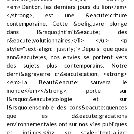
<em>Danton, les derniers jours du lion</em>
</strong>, est une &eacute;criture
contemporaine. Cette &oelig;uvre plonge
dans l&rsquo;intimit&eacute; des
r&eacute;volutionnaires.</li> </ul> <p
style="text-align: justify;">Depuis quelques
ann&eacute;es, nos envies se portent vers
des sujets plus contemporains. Notre
derni&egrave;re cr&eacute;ation, <strong>
<em>La Beaut&eacute; sauvera le
monde</em></strong>, porte sur
l&rsquo;&eacute;cologie et sur
l&rsquo;ensemble des cons&eacute;quences
que les d&eacute;gradations
environnementales ont sur nos vies publiques
et intimes.</p> <p style="text-align: