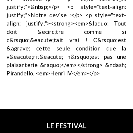
justify;">&nbsp;</p> <p style="text-align:
justify;">Notre devise :</p> <p style="text-
align: justify;"><strong><em>&laquo; Tout
doit &ecirc;tre comme si
c&rsquo;&eacute;tait vrai ! C&rsquo;est
&agrave; cette seule condition que la
v&eacute;rit&eacute; n&rsquo;est pas une
plaisanterie &raquo;</em></strong> &ndash;
Pirandello, <em>Henri IV</em></p>
LE FESTIVAL