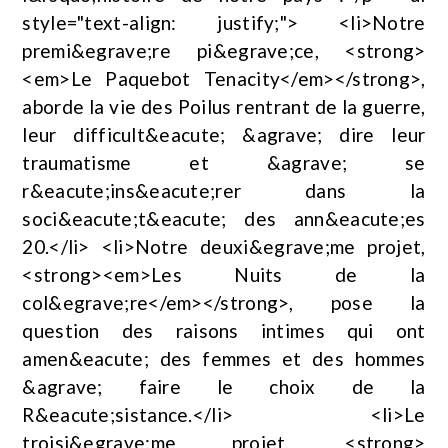
style="text-align: justify;"> <li>Notre
premi&egrave;re pi&egrave;ce, <strong>
<em>Le Paquebot Tenacity</em></strong>,
aborde la vie des Poilus rentrant de la guerre,
leur difficult&eacute; &agrave; dire leur
traumatisme et &agrave; se
r&eacute;ins&eacute;rer dans la
soci&eacute;t&eacute; des ann&eacute;es
20.</li> <li>Notre deuxi&egrave;me projet,
<strong><em>Les Nuits de la
col&egrave;re</em></strong>, pose la
question des raisons intimes qui ont
amen&eacute; des femmes et des hommes
&agrave; faire le choix de la
R&eacute;sistance.</li> <li>Le
troisi&egrave;me projet, <strong>