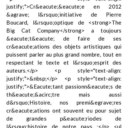
justify;">Cr&eacute;&eacute;e en 2012
&agrave; l&rsquo;initiative de Pierre
Boucard, l&rsquo;optique de <strong>The
Big Cat Company</strong> a toujours
&eacute;t&eacute; de faire de ses
cr&eacute;ations des objets artistiques qui
puissent parler au plus grand nombre, tout en
respectant le texte et l&rsquo;esprit des
auteurs.</p> <p style="text-align:
justify;">&nbsp;</p> <p style="text-align:
justify;">&Eacute;tant passionn&eacute;s de
th&eacute;&acirc;tre mais aussi
d&rsquo;Histoire, nos premi&egrave;res
cr&eacute;ations ont souvent eu pour sujet
de grandes p&eacute;riodes de
l&rsquo;histoire de notre pays :</p> <ul