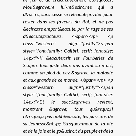
Moli&egrave;re lui-m&ecirc;me qui a
d&ucirc; sans cesse se r&eacute;inviter pour
rester dans les faveurs du Roi, et ne pas
&ecirc;tre emport&eacute; par la rage de ses
d&eacute;tracteurs. </span></p> <p
class="western" align="justify"><span
style="font-family: Calibri, serif; font-size:
14px;">Il &eacute;crit les Fourberies de
Scapin, tout juste deux ans avant sa mort,
comme un pied de nez &agrave; la maladie
et aux grands de ce monde. </span></p> <p
class="western" align="justify"><span
style="font-family: Calibri, serif; font-size:
14px;">Et le succ&egrave;s revient,
montrant &agrave; tous qu&rsquo;il
n&rsquo;a pas oubli&eacute; les passions de
sa jeunesse&nbsp;: l&rsquo;amour de la vie
et de la joie et le go&ucirc;t du peuple et de la