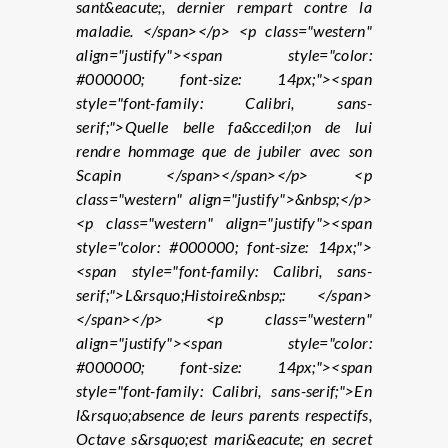
sant&eacute;, dernier rempart contre la
maladie. </span></p> <p class="western"
align="justify"><span style="color:
#000000; font-size: 14px;"><span
style="font-family: Calibri, sans-
serif;">Quelle belle fa&ccedil;on de lui
rendre hommage que de jubiler avec son
Scapin </span></span></p> <p
class="western" align="justify">&nbsp;</p>
<p class="western" align="justify"><span
style="color: #000000; font-size: 14px;">
<span style="font-family: Calibri, sans-
serif;">L&rsquo;Histoire&nbsp;: </span>
</span></p> <p class="western"
align="justify"><span style="color:
#000000; font-size: 14px;"><span
style="font-family: Calibri, sans-serif;">En
l&rsquo;absence de leurs parents respectifs,
Octave s&rsquo;est mari&eacute; en secret