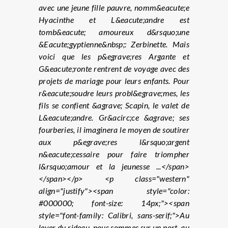
avec une jeune fille pauvre, nomm&eacute;e
Hyacinthe et L&eacute;andre est
tomb&eacute; amoureux d&rsquo;une
&Eacute;gyptienne&nbsp;: Zerbinette. Mais
voici que les p&egrave;res Argante et
G&eacute;ronte rentrent de voyage avec des
projets de mariage pour leurs enfants. Pour
r&eacute;soudre leurs probl&egrave;mes, les
fils se confient &agrave; Scapin, le valet de
L&eacute;andre. Gr&acirc;ce &agrave; ses
fourberies, il imaginera le moyen de soutirer
aux p&egrave;res l&rsquo;argent
n&eacute;cessaire pour faire triompher
l&rsquo;amour et la jeunesse ...</span>
</span></p> <p class="western"
align="justify"><span style="color:
#000000; font-size: 14px;"><span
style="font-family: Calibri, sans-serif;">Au
lever du rideau, nous sommes sur un port, au