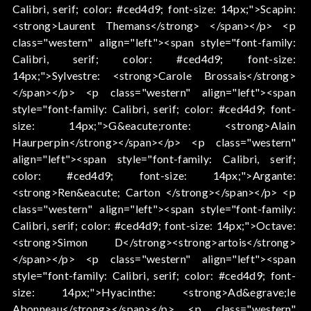
Calibri, serif; color: #ced4d9; font-size: 14px;">Scapin:
<strong>Laurent Themans</strong> </span></p> <p
class="western" align="left"><span style="font-family:
Calibri, serif; color: #ced4d9; font-size:
14px;">Sylvestre: <strong>Carole Brossais</strong>
</span></p> <p class="western" align="left"><span
style="font-family: Calibri, serif; color: #ced4d9; font-
size: 14px;">G&eacute;ronte: <strong>Alain
Haurperpin</strong></span></p> <p class="western"
align="left"><span style="font-family: Calibri, serif;
color: #ced4d9; font-size: 14px;">Argante:
<strong>Ren&eacute; Carton </strong></span></p> <p
class="western" align="left"><span style="font-family:
Calibri, serif; color: #ced4d9; font-size: 14px;">Octave:
<strong>Simon D</strong><strong>artois</strong>
</span></p> <p class="western" align="left"><span
style="font-family: Calibri, serif; color: #ced4d9; font-
size: 14px;">Hyacinthe: <strong>Ad&egrave;le
Abonneau</strong></span></p> <p class="western"