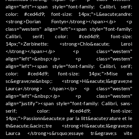
align="left"><span style="font-family: Calibri, serif;
color: #ced4d9; font-size: 14px;">L&eacute;andre:
<strong>Dorian Fontyn</strong></span></p> <p
class="western" align="left"><span style="font-family:
Calibri, serif; color: #ced4d9; font-size:
14px;">Zerbinette: <strong>Chlo&eacute; Leroi
</strong></span></p> <p class="western"
align="left">&nbsp;</p> <p class="western"
align="left"><span style="font-family: Calibri, serif;
color: #ced4d9; font-size: 14px;">Mise en
sc&egrave;ne&nbsp;: <strong>H&eacute;l&egrave;ne
Laurca</strong> </span></p> <p class="western"
align="left">&nbsp;</p> <p class="western"
align="justify"><span style="font-family: Calibri, sans-
serif; color: #ced4d9; font-size:
14px;">Passionn&eacute;e par la litt&eacute;rature et le
th&eacute;&acirc;tre <strong>H&eacute;l&egrave;ne
Laurca </strong>s&rsquo;essaye tr&egrave;s vite