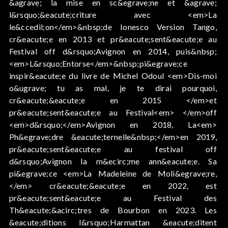
&agrave; la mise en sc&egrave;ne et &agrave;
l&rsquo;&eacute;criture avec <em>La
le&ccedil;on</em>&nbsp;de Ionesco Version Tango,
cr&eacute;e en 2013 et pr&eacute;sent&eacute;e au
Festival off d&rsquo;Avignon en 2014, puis&nbsp;
<em>L&rsquo;Entorse</em>&nbsp;pi&egrave;ce
inspir&eacute;e du livre de Michel Odoul <em>Dis-moi
o&ugrave; tu as mal, je te dirai pourquoi,
cr&eacute;&eacute;e en 2015 </em>et
pr&eacute;sent&eacute;e au Festival<em> </em>off
<em>d&rsquo;</em>Avignon en 2018, La<em>
Ph&egrave;dre &eacute;ternelle&nbsp;</em>en 2019,
pr&eacute;sent&eacute;e au festival off
d&rsquo;Avignon la m&ecirc;me ann&eacute;e. Sa
pi&egrave;ce <em>La Madeleine de Moli&egrave;re,
</em> cr&eacute;&eacute;e en 2022, est
pr&eacute;sent&eacute;e au Festival des
Th&eacute;&acirc;tres de Bourbon en 2023. Les
&eacute;ditions l&rsquo;Harmattan &eacute;ditent