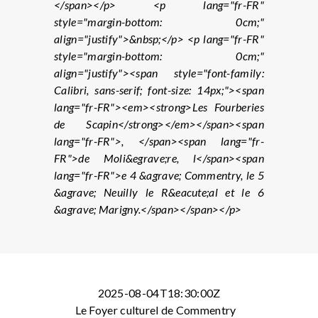
</span></p> <p lang="fr-FR"
style="margin-bottom: 0cm;"
align="justify">&nbsp;</p> <p lang="fr-FR"
style="margin-bottom: 0cm;"
align="justify"><span style="font-family:
Calibri, sans-serif; font-size: 14px;"><span
lang="fr-FR"><em><strong>Les Fourberies
de Scapin</strong></em></span><span
lang="fr-FR">, </span><span lang="fr-
FR">de Moli&egrave;re, l</span><span
lang="fr-FR">e 4 &agrave; Commentry, le 5
&agrave; Neuilly le R&eacute;al et le 6
&agrave; Marigny.</span></span></p>
2025-08-04T18:30:00Z
Le Foyer culturel de Commentry