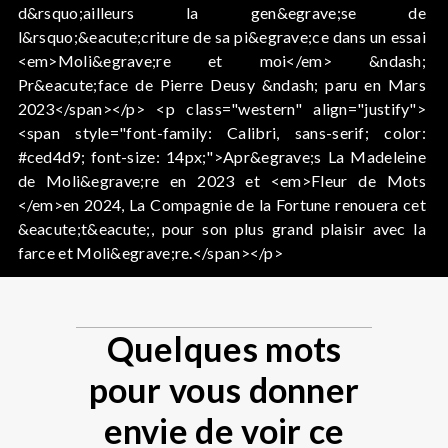
d&rsquo;ailleurs la gen&egrave;se de
l&rsquo;&eacute;criture de sa pi&egrave;ce dans un essai
<em>Moli&egrave;re et moi</em> &ndash;
Pr&eacute;face de Pierre Deusy &ndash; paru en Mars
2023</span></p> <p class="western" align="justify">
<span style="font-family: Calibri, sans-serif; color:
#ced4d9; font-size: 14px;">Apr&egrave;s La Madeleine
de Moli&egrave;re en 2023 et <em>Fleur de Mots
</em>en 2024, La Compagnie de la Fortune renouera cet
&eacute;t&eacute;, pour son plus grand plaisir avec la
farce et Moli&egrave;re.</span></p>
Quelques mots
pour vous donner
envie de voir ce