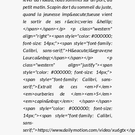
petit matin. Scapin dort du sommeil du juste,
quand la jeunesse imp&eacute;tueuse vient
le sortir de ses r&ecirc;veries &hellip;
</span></span></p> <p class="western"
align="right"><span style="color: #000000;
font-size: 14px;"><span style="font-family:
Calibri, sans-serif;">H&eacute;l&egrave;ne
Laurca&nbsp;</span></span></p> <p
class="western" align="justify"><span
style="color: #000000; font-size: 14px;">
<span style="font-family: Calibri, sans-
serif;">Extrait de ces <em>F</em>
<em>ourberies de </em><em>S</em>
<em>capin&nbsp;</em>: </span></span>
<span style="color: #000000; font-size:
14px;"><span style="font-family: Calibri,
sans-
serif;">https://www.dailymotion.com/video/xu6gtx</s