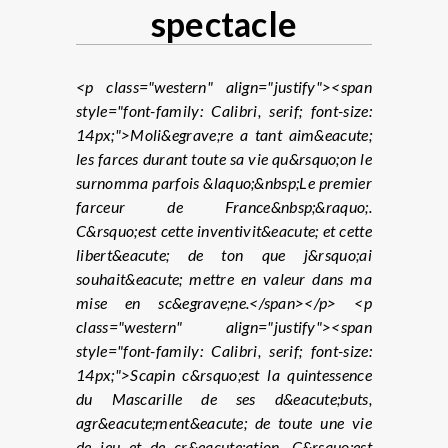
spectacle
<p class="western" align="justify"><span
style="font-family: Calibri, serif; font-size:
14px;">Moli&egrave;re a tant aim&eacute;
les farces durant toute sa vie qu&rsquo;on le
surnomma parfois &laquo;&nbsp;Le premier
farceur de France&nbsp;&raquo;.
C&rsquo;est cette inventivit&eacute; et cette
libert&eacute; de ton que j&rsquo;ai
souhait&eacute; mettre en valeur dans ma
mise en sc&egrave;ne.</span></p> <p
class="western" align="justify"><span
style="font-family: Calibri, serif; font-size:
14px;">Scapin c&rsquo;est la quintessence
du Mascarille de ses d&eacute;buts,
agr&eacute;ment&eacute; de toute une vie
de jeu et de cr&eacute;ation. C&rsquo;est